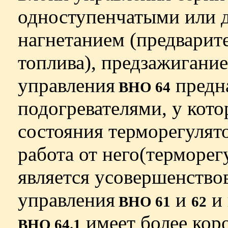
одноступенчатыми или 
нагнетанием (предварит
топлива), предзажигани
управления
предна
ВНО 64
подогревателями, у кото
состояния терморегулято
работа от него(терморег
является усовершенство
управления
и
и 
ВНО 61
62
имеет более кор
ВНО 64.1